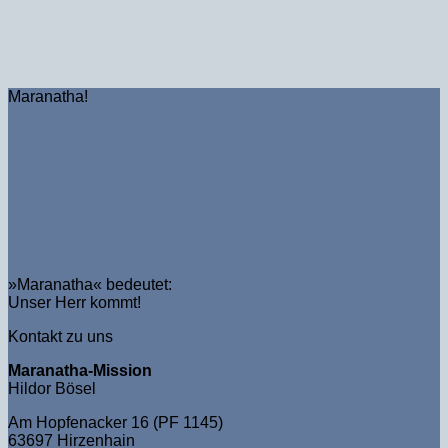
Maranatha!
»Maranatha« bedeutet:
Unser Herr kommt!
Kontakt zu uns
Maranatha-Mission
Hildor Bösel
Am Hopfenacker 16 (PF 1145)
63697 Hirzenhain