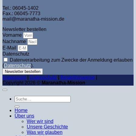
Tel.: 06045-1402
Fax.: 06045-7773
mail@maranatha-mission.de
Newsletter bestellen
Vorname
Nachname
E-Mail
Datenschutz
Datenverarbeitung zum Zwecke der Anmeldung erlauben
(
Datenschutz
).
Newsletter bestellen
Impressum
|
Datenschutz
|
Bestellhinweise
|
Copyright 2026 ©
Maranatha-Mission
Suche
nach:
Home
Über uns
Wer wir sind
Unsere Geschichte
Was wir glauben