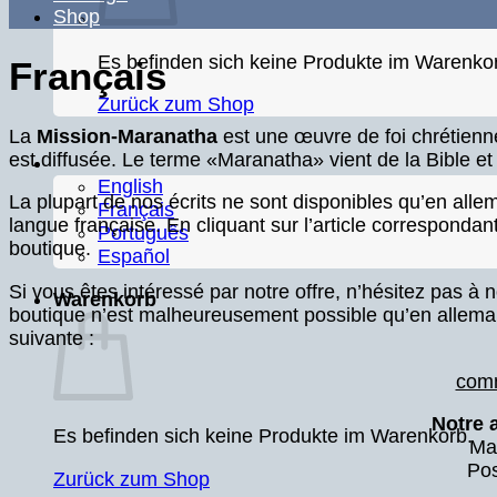
Shop
Es befinden sich keine Produkte im Warenko
Français
Zurück zum Shop
La
Mission-Maranatha
est une œuvre de foi chrétienne
est diffusée. Le terme «Maranatha» vient de la Bible et 
English
La plupart de nos écrits ne sont disponibles qu’en all
Français
langue française. En cliquant sur l’article corresponda
Português
boutique.
Español
Si vous êtes intéressé par notre offre, n’hésitez pa
Warenkorb
boutique n’est malheureusement possible qu’en allem
suivante :
com
Notre a
Es befinden sich keine Produkte im Warenkorb.
Ma
Pos
Zurück zum Shop