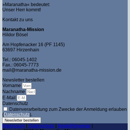
»Maranatha« bedeutet:
Unser Herr kommt!
Kontakt zu uns
Maranatha-Mission
Hildor Bösel
Am Hopfenacker 16 (PF 1145)
63697 Hirzenhain
Tel.: 06045-1402
Fax.: 06045-7773
mail@maranatha-mission.de
Newsletter bestellen
Vorname
Nachname
E-Mail
Datenschutz
Datenverarbeitung zum Zwecke der Anmeldung erlauben
(
Datenschutz
).
Newsletter bestellen
Impressum
|
Datenschutz
|
Bestellhinweise
|