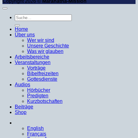
Copyright 2026 ©
Maranatha-Mission
Suche
nach:
Home
Über uns
Wer wir sind
Unsere Geschichte
Was wir glauben
Arbeitsbereiche
Veranstaltungen
Vorträge
Bibelfreizeiten
Gottesdienste
Audios
Hörbücher
Predigten
Kurzbotschaften
Beiträge
Shop
English
Français