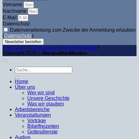
Vorname
Nachname
E-Mail
Datenschutz
Datenverarbeitung zum Zwecke der Anmeldung erlauben
(
Datenschutz
).
Newsletter bestellen
Impressum
|
Datenschutz
|
Bestellhinweise
|
Copyright 2026 ©
Maranatha-Mission
Suche
nach:
Home
Über uns
Wer wir sind
Unsere Geschichte
Was wir glauben
Arbeitsbereiche
Veranstaltungen
Vorträge
Bibelfreizeiten
Gottesdienste
Audios