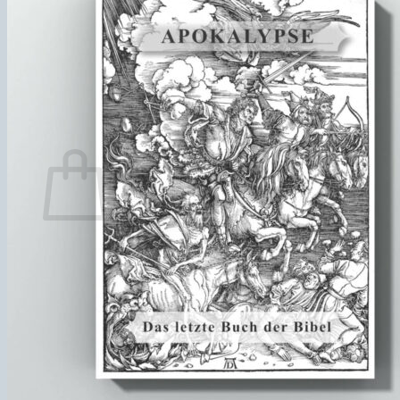
Zurück zum Shop
English
Français
Português
Español
Warenkorb
Es befinden sich keine Produkte im Warenkorb.
Zurück zum Shop