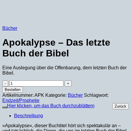
Bücher
Apokalypse – Das letzte
Buch der Bibel
Eine Auslegung über die Offenbarung, dem letzten Buch der
Bibel.
Apokalypse
–
Bestellen
Das
Artikelnummer:
APK
Kategorie:
Bücher
Schlagwort:
letzte
Endzeit/Prophetie
Buch
Hier klicken, um das Buch durchzublättern
Zurück
der
Bibel
Beschreibung
Menge
»Apokalypse«, dieser Buchtitel hört sich spektakulär an –
und tatsächlich, die Dinge, die uns im letzten Buch der Bibel