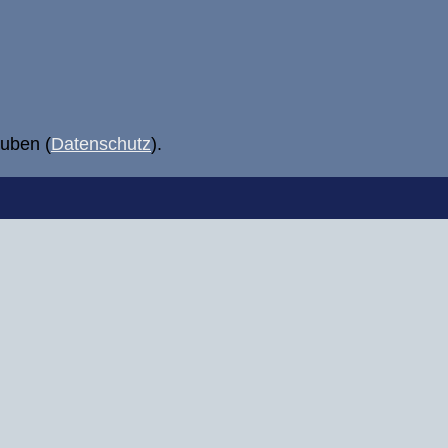
uben (
Datenschutz
).