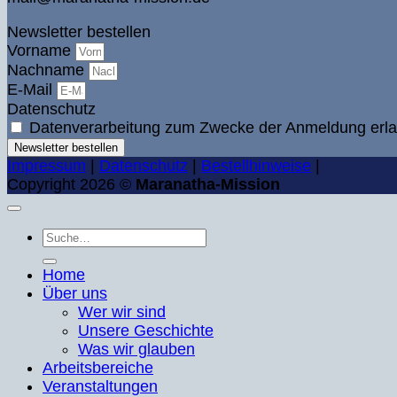
Newsletter bestellen
Vorname
Nachname
E-Mail
Datenschutz
Datenverarbeitung zum Zwecke der Anmeldung erla
Newsletter bestellen
Impressum
|
Datenschutz
|
Bestellhinweise
|
Copyright 2026 ©
Maranatha-Mission
Suche
nach:
Home
Über uns
Wer wir sind
Unsere Geschichte
Was wir glauben
Arbeitsbereiche
Veranstaltungen