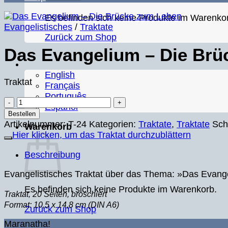
Es befinden sich keine Produkte im Warenko
Evangelistisches
/
Traktate
Zurück zum Shop
Das Evangelium – Die Brü
English
Traktat
Français
Português
Das
Español
Evangelium
Bestellen
–
Artikelnummer:
T-24
Kategorien:
Traktate
,
Traktate
Sch
Warenkorb
Die
Hier klicken, um das Traktat durchzublättern
Brücke
Beschreibung
zum
Leben
Evangelistisches Traktat über das Thema: »Das Evan
Menge
Es befinden sich keine Produkte im Warenkorb.
Traktat, 20 Seiten, broschiert
Format: 10,5 x 14,8 cm (DIN A6)
Zurück zum Shop
Maranatha!