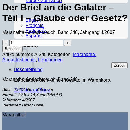
Zurück zum Shop
Der Brief an die Galater –
Teil I – Glaube oder Gesetz?
English
Français
Português
Maranatha-Andachtsbuch, Band 248, Jahrgang 4/2007
Español
Der
Warenkorb
Brief
Bestellen
an
Artikelnummer:
A-248
Kategorien:
Maranatha-
die
Andachtsbücher
,
Lehrthemen
Galater
Zurück
–
Beschreibung
Teil
I
Maranatha-Andachtsbuch, Band 248
Es befinden sich keine Produkte im Warenkorb.
–
Glaube
Buch, 192 Seiten, Softcover
Zurück zum Shop
oder
Format: 10,5 x 14,8 cm (DIN A6)
Gesetz?
Jahrgang: 4/2007
Menge
Verfasser: Hildor Bösel
Maranatha!