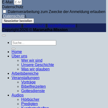
E-Mail
Datenschutz
Datenverarbeitung zum Zwecke der Anmeldung erlauben
(
Datenschutz
).
Newsletter bestellen
Impressum
|
Datenschutz
|
Bestellhinweise
|
Copyright 2026 ©
Maranatha-Mission
Suche
nach:
Home
Über uns
Wer wir sind
Unsere Geschichte
Was wir glauben
Arbeitsbereiche
Veranstaltungen
Vorträge
Bibelfreizeiten
Gottesdienste
Audios
Hörbücher
Predigten