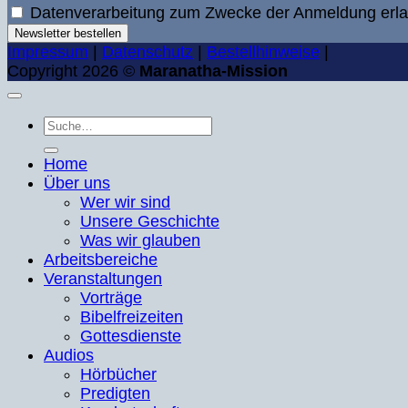
Datenverarbeitung zum Zwecke der Anmeldung erla
Newsletter bestellen
Impressum
|
Datenschutz
|
Bestellhinweise
|
Copyright 2026 ©
Maranatha-Mission
Suche
nach:
Home
Über uns
Wer wir sind
Unsere Geschichte
Was wir glauben
Arbeitsbereiche
Veranstaltungen
Vorträge
Bibelfreizeiten
Gottesdienste
Audios
Hörbücher
Predigten