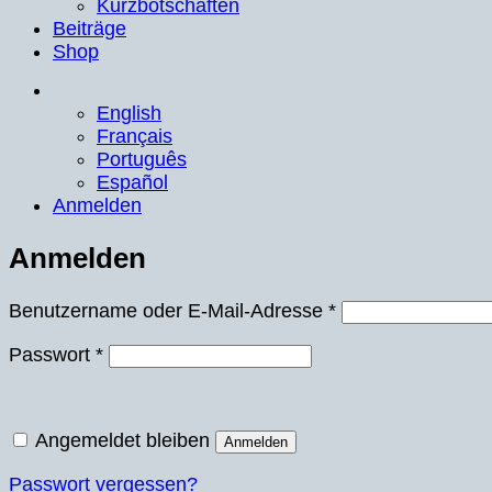
Kurzbotschaften
Beiträge
Shop
English
Français
Português
Español
Anmelden
Anmelden
Erforderlich
Benutzername oder E-Mail-Adresse
*
Erforderlich
Passwort
*
Angemeldet bleiben
Anmelden
Passwort vergessen?