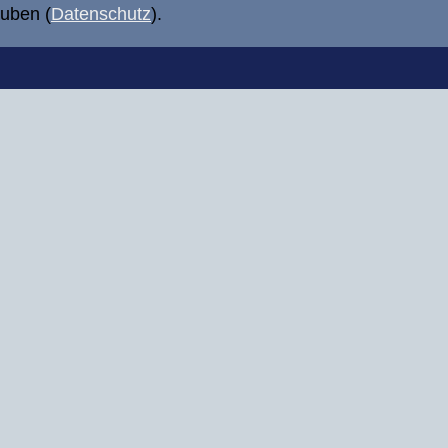
uben (
Datenschutz
).