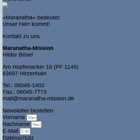
Menge
»Maranatha« bedeutet:
Unser Herr kommt!
Kontakt zu uns
Maranatha-Mission
Hildor Bösel
Am Hopfenacker 16 (PF 1145)
63697 Hirzenhain
Tel.: 06045-1402
Fax.: 06045-7773
mail@maranatha-mission.de
Newsletter bestellen
Vorname
Nachname
E-Mail
Datenschutz