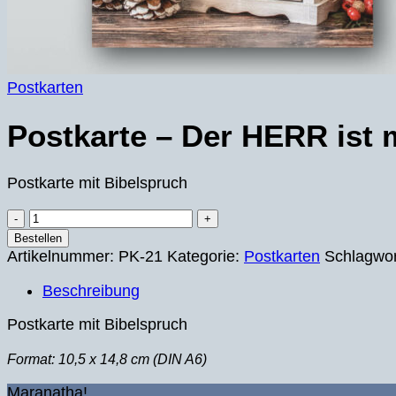
Postkarten
Postkarte – Der HERR ist 
Postkarte mit Bibelspruch
Postkarte
–
Bestellen
Der
Artikelnummer:
PK-21
Kategorie:
Postkarten
Schlagwor
HERR
Beschreibung
ist
mein
Postkarte mit Bibelspruch
Licht
und
Format: 10,5 x 14,8 cm (DIN A6)
mein
Heil
Maranatha!