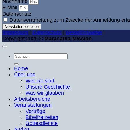
Nachname
E-Mail
Datenschutz
Datenverarbeitung zum Zwecke der Anmeldung erla
Newsletter bestellen
Impressum
|
Datenschutz
|
Bestellhinweise
|
Copyright 2026 ©
Maranatha-Mission
Suche
nach:
Home
Über uns
Wer wir sind
Unsere Geschichte
Was wir glauben
Arbeitsbereiche
Veranstaltungen
Vorträge
Bibelfreizeiten
Gottesdienste
Audios