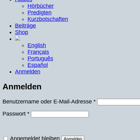
Hörbücher
Predigten
Kurzbotschaften
Beiträge
Shop
English
Français
Português
Español
Anmelden
Anmelden
Erforderlich
Benutzername oder E-Mail-Adresse
*
Erforderlich
Passwort
*
Angemeldet bleiben
Anmelden