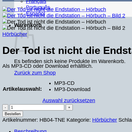
Français
Português
Español
Warenkorb
Hörbücher
Der Tod ist nicht die Ends
Es befinden sich keine Produkte im Warenkorb.
Als MP3-CD oder Download erhältlich.
Zurück zum Shop
MP3-CD
Artikelauswahl:
MP3-Download
Auswahl zurücksetzen
Der
Tod
Bestellen
ist
Artikelnummer:
HB04-TNE
Kategorie:
Hörbücher
Schla
nicht
Beschreibung
die