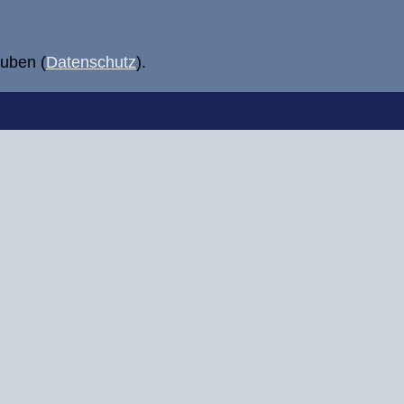
uben (
Datenschutz
).