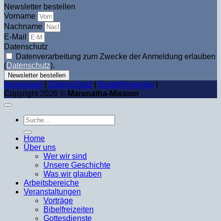
Newsletter bestellen
Vorname
Nachname
E-Mail
Datenschutz
Datenverarbeitung zum Zwecke der Anmeldung erlauben
(
Datenschutz
).
Newsletter bestellen
Impressum
|
Datenschutz
|
Bestellhinweise
|
Copyright 2026 ©
Maranatha-Mission
Suche
nach:
Home
Über uns
Wer wir sind
Unsere Geschichte
Was wir glauben
Arbeitsbereiche
Veranstaltungen
Vorträge
Bibelfreizeiten
Gottesdienste