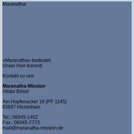
Maranatha!
»Maranatha« bedeutet:
Unser Herr kommt!
Kontakt zu uns
Maranatha-Mission
Hildor Bösel
Am Hopfenacker 16 (PF 1145)
63697 Hirzenhain
Tel.: 06045-1402
Fax.: 06045-7773
mail@maranatha-mission.de