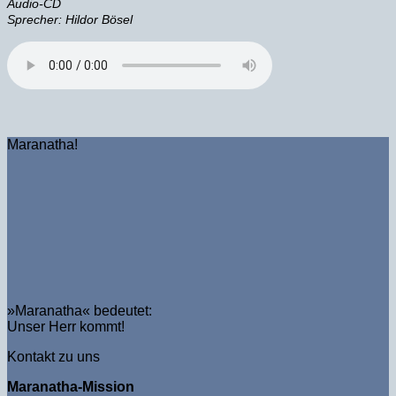
Audio-CD
Sprecher: Hildor Bösel
Maranatha!
»Maranatha« bedeutet:
Unser Herr kommt!
Kontakt zu uns
Maranatha-Mission