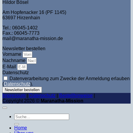
Hildor Bösel
Am Hopfenacker 16 (PF 1145)
63697 Hirzenhain
Tel.: 06045-1402
Fax.: 06045-7773
mail@maranatha-mission.de
Newsletter bestellen
Vorname
Nachname
E-Mail
Datenschutz
Datenverarbeitung zum Zwecke der Anmeldung erlauben
(
Datenschutz
).
Newsletter bestellen
Impressum
|
Datenschutz
|
Bestellhinweise
|
Copyright 2026 ©
Maranatha-Mission
Suche
nach:
Home