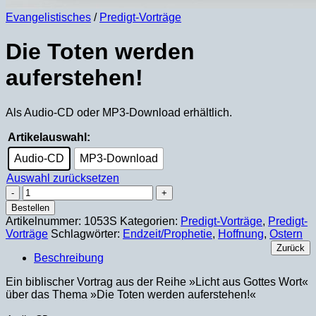
Evangelistisches
/
Predigt-Vorträge
Die Toten werden
auferstehen!
Als Audio-CD oder MP3-Download erhältlich.
Artikelauswahl:
Audio-CD
MP3-Download
Auswahl zurücksetzen
Die
Toten
Bestellen
werden
Artikelnummer:
1053S
Kategorien:
Predigt-Vorträge
,
Predigt-
auferstehen!
Vorträge
Schlagwörter:
Endzeit/Prophetie
,
Hoffnung
,
Ostern
Menge
Zurück
Beschreibung
Ein biblischer Vortrag aus der Reihe »Licht aus Gottes Wort«
über das Thema »Die Toten werden auferstehen!«