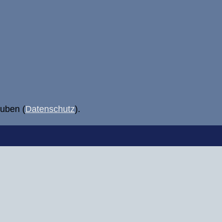
uben (
Datenschutz
).