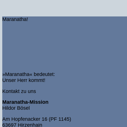
Maranatha!
»Maranatha« bedeutet:
Unser Herr kommt!
Kontakt zu uns
Maranatha-Mission
Hildor Bösel
Am Hopfenacker 16 (PF 1145)
63697 Hirzenhain