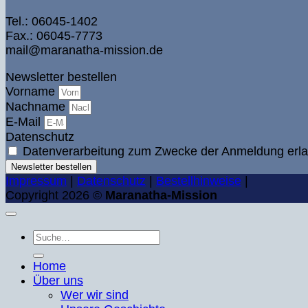
Tel.: 06045-1402
Fax.: 06045-7773
mail@maranatha-mission.de
Newsletter bestellen
Vorname
Nachname
E-Mail
Datenschutz
Datenverarbeitung zum Zwecke der Anmeldung erla
Newsletter bestellen
Impressum
|
Datenschutz
|
Bestellhinweise
|
Copyright 2026 ©
Maranatha-Mission
Suche
nach:
Home
Über uns
Wer wir sind