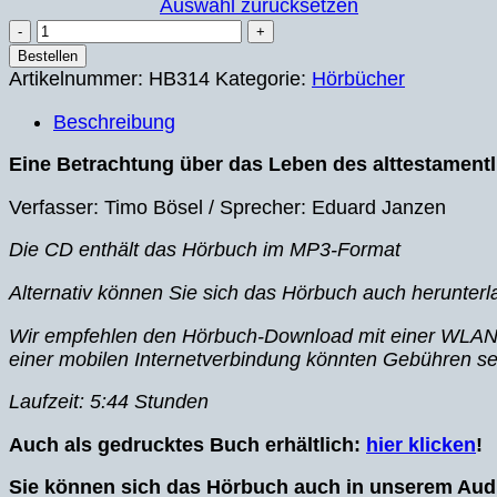
Auswahl zurücksetzen
Ein
Leben
Bestellen
ganz
Artikelnummer:
HB314
Kategorie:
Hörbücher
dem
Beschreibung
HERRN
–
Eine Betrachtung über das Leben des alttestament
Hörbuch
Menge
Verfasser: Timo Bösel / Sprecher: Eduard Janzen
Die CD enthält das Hörbuch im MP3-Format
Alternativ können Sie sich das Hörbuch auch herunte
Wir empfehlen den Hörbuch-Download mit einer WLAN-
einer mobilen Internetverbindung könnten Gebühren se
Laufzeit: 5:44 Stunden
Auch als gedrucktes Buch erhältlich:
hier klicken
!
Sie können sich das Hörbuch auch in unserem Audi