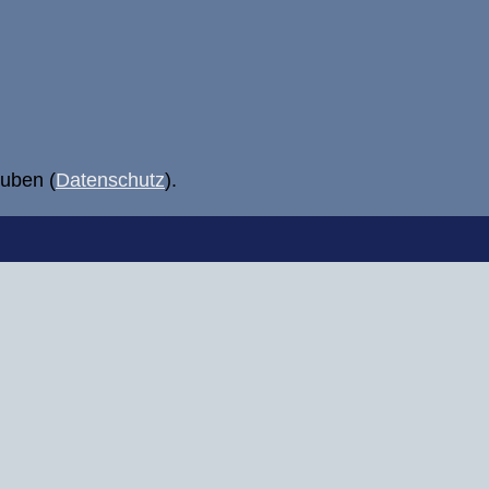
uben (
Datenschutz
).