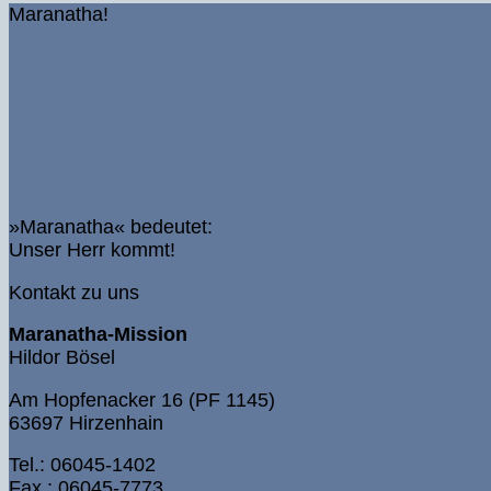
Maranatha!
»Maranatha« bedeutet:
Unser Herr kommt!
Kontakt zu uns
Maranatha-Mission
Hildor Bösel
Am Hopfenacker 16 (PF 1145)
63697 Hirzenhain
Tel.: 06045-1402
Fax.: 06045-7773