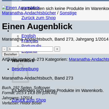
Es befinden sich keine Produkte im Warenko
Maranatha-Andachtsbücher
/
Sonstige
Zurück zum Shop
Einen Augenblick
English
Maranatha-Andachtsbuch, Band 273, Jahrgang 1/2014
Français
Português
Einen
Español
Augenblick
Bestellen
Menge
Artikelnummer:
A-273
Kategorien:
Maranatha-Andacht
Warenkorb
Beschreibung
Maranatha-Andachtsbuch, Band 273
Buch, 192 Seiten, Softcover
Es befinden sich keine Produkte im Warenkorb.
Format: 10,5 x 14,8 cm (DIN A6)
Jahrgang: 1/2014
Zurück zum Shop
Verfasser: Hildor Bösel