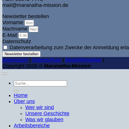
mail@maranatha-mission.de
Newsletter bestellen
Vorname
Nachname
E-Mail
Datenschutz
Datenverarbeitung zum Zwecke der Anmeldung erla
Newsletter bestellen
Impressum
|
Datenschutz
|
Bestellhinweise
|
Copyright 2026 ©
Maranatha-Mission
Suche
nach:
Home
Über uns
Wer wir sind
Unsere Geschichte
Was wir glauben
Arbeitsbereiche