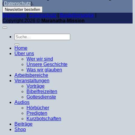
(
Datenschutz
).
Newsletter bestellen
Impressum
|
Datenschutz
|
Bestellhinweise
|
Copyright 2026 ©
Maranatha-Mission
Suche
nach:
Home
Über uns
Wer wir sind
Unsere Geschichte
Was wir glauben
Arbeitsbereiche
Veranstaltungen
Vorträge
Bibelfreizeiten
Gottesdienste
Audios
Hörbücher
Predigten
Kurzbotschaften
Beiträge
Shop