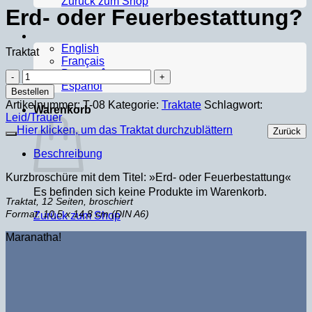
Zurück zum Shop
Erd- oder Feuerbestattung?
English
Traktat
Français
Português
Erd-
Español
oder
Bestellen
Feuerbestattung?
Artikelnummer:
T-08
Kategorie:
Traktate
Schlagwort:
Warenkorb
Menge
Leid/Trauer
Hier klicken, um das Traktat durchzublättern
Zurück
Beschreibung
Kurzbroschüre mit dem Titel: »Erd- oder Feuerbestattung«
Es befinden sich keine Produkte im Warenkorb.
Traktat, 12 Seiten, broschiert
Format: 10,5 x 14,8 cm (DIN A6)
Zurück zum Shop
Maranatha!