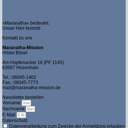
»Maranatha« bedeutet:
Unser Herr kommt!
Kontakt zu uns
Maranatha-Mission
Hildor Bösel
Am Hopfenacker 16 (PF 1145)
63697 Hirzenhain
Tel.: 06045-1402
Fax.: 06045-7773
mail@maranatha-mission.de
Newsletter bestellen
Vorname
Nachname
E-Mail
Datenschutz
Datenverarbeitung zum Zwecke der Anmeldung erlauben