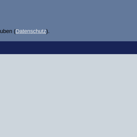
uben (
Datenschutz
).