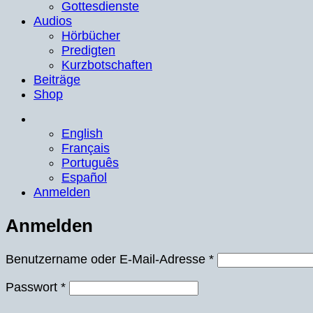
Gottesdienste
Audios
Hörbücher
Predigten
Kurzbotschaften
Beiträge
Shop
English
Français
Português
Español
Anmelden
Anmelden
Erforderlich
Benutzername oder E-Mail-Adresse
*
Erforderlich
Passwort
*