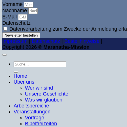
Vorname
Nachname
E-Mail
Datenschutz
Datenverarbeitung zum Zwecke der Anmeldung erla
Newsletter bestellen
Impressum
|
Datenschutz
|
Bestellhinweise
|
Copyright 2026 ©
Maranatha-Mission
Suche
nach:
Home
Über uns
Wer wir sind
Unsere Geschichte
Was wir glauben
Arbeitsbereiche
Veranstaltungen
Vorträge
Bibelfreizeiten