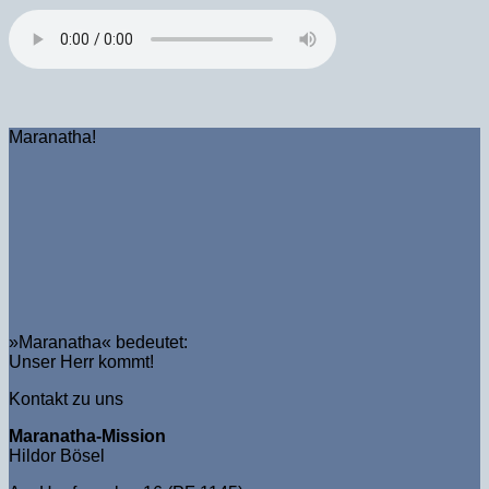
Maranatha!
»Maranatha« bedeutet:
Unser Herr kommt!
Kontakt zu uns
Maranatha-Mission
Hildor Bösel