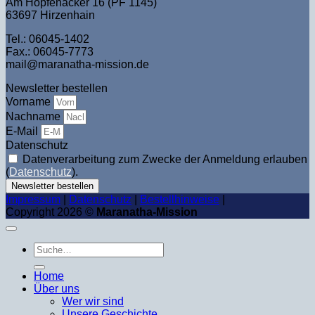
Am Hopfenacker 16 (PF 1145)
63697 Hirzenhain
Tel.: 06045-1402
Fax.: 06045-7773
mail@maranatha-mission.de
Newsletter bestellen
Vorname
Nachname
E-Mail
Datenschutz
Datenverarbeitung zum Zwecke der Anmeldung erlauben
(
Datenschutz
).
Newsletter bestellen
Impressum
|
Datenschutz
|
Bestellhinweise
|
Copyright 2026 ©
Maranatha-Mission
Suche
nach:
Home
Über uns
Wer wir sind
Unsere Geschichte