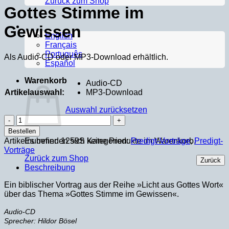
Zurück zum Shop
Gottes Stimme im
Gewissen
English
Français
Português
Als Audio-CD oder MP3-Download erhältlich.
Español
Warenkorb
Audio-CD
Artikelauswahl:
MP3-Download
Auswahl zurücksetzen
Gottes
Stimme
Bestellen
im
Artikelnummer:
1259S
Kategorien:
Predigt-Vorträge
,
Predigt-
Es befinden sich keine Produkte im Warenkorb.
Gewissen
Vorträge
Menge
Zurück zum Shop
Zurück
Beschreibung
Ein biblischer Vortrag aus der Reihe »Licht aus Gottes Wort«
über das Thema »Gottes Stimme im Gewissen«.
Audio-CD
Sprecher: Hildor Bösel