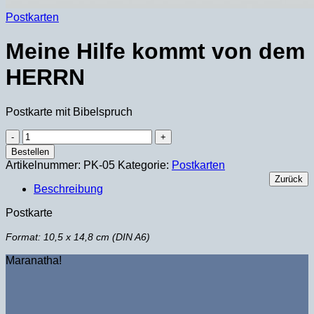
Postkarten
Meine Hilfe kommt von dem
HERRN
Postkarte mit Bibelspruch
Meine
Hilfe
Bestellen
kommt
Artikelnummer:
PK-05
Kategorie:
Postkarten
von
Zurück
dem
Beschreibung
HERRN
Menge
Postkarte
Format: 10,5 x 14,8 cm (DIN A6)
Maranatha!