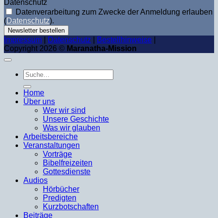
Datenschutz
Datenverarbeitung zum Zwecke der Anmeldung erlauben
(
Datenschutz
).
Newsletter bestellen
Impressum
|
Datenschutz
|
Bestellhinweise
|
Copyright 2026 ©
Maranatha-Mission
Suche
nach:
Home
Über uns
Wer wir sind
Unsere Geschichte
Was wir glauben
Arbeitsbereiche
Veranstaltungen
Vorträge
Bibelfreizeiten
Gottesdienste
Audios
Hörbücher
Predigten
Kurzbotschaften
Beiträge