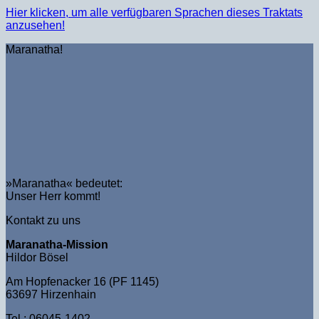
Hier klicken, um alle verfügbaren Sprachen dieses Traktats
anzusehen!
Maranatha!
»Maranatha« bedeutet:
Unser Herr kommt!
Kontakt zu uns
Maranatha-Mission
Hildor Bösel
Am Hopfenacker 16 (PF 1145)
63697 Hirzenhain
Tel.: 06045-1402