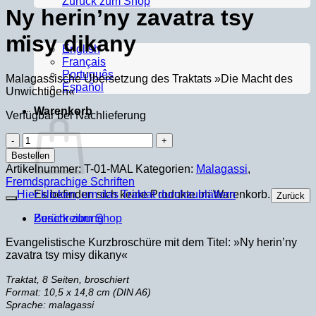
Zurück zum Shop
Ny herin’ny zavatra tsy
misy dikany
English
Français
Português
Malagassische Übersetzung des Traktats »Die Macht des
Español
Unwichtigen«
Warenkorb
Verfügbar bei Nachlieferung
Ny
herin’ny
Bestellen
zavatra
Artikelnummer:
T-01-MAL
Kategorien:
Malagassi
,
tsy
Fremdsprachige Schriften
misy
Hier klicken, um das Traktat durchzublättern
Es befinden sich keine Produkte im Warenkorb.
Zurück
dikany
Menge
Beschreibung
Zurück zum Shop
Evangelistische Kurzbroschüre mit dem Titel: »Ny herin’ny
zavatra tsy misy dikany«
Traktat, 8 Seiten, broschiert
Format: 10,5 x 14,8 cm (DIN A6)
Sprache: malagassi