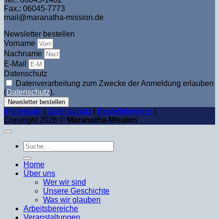
Fax.: 06045-7773
mail@maranatha-mission.de
Newsletter bestellen
Vorname
Nachname
E-Mail
Datenschutz
Datenverarbeitung zum Zwecke der Anmeldung erlauben
(
Datenschutz
).
Newsletter bestellen
Impressum
|
Datenschutz
|
Bestellhinweise
|
Copyright 2026 ©
Maranatha-Mission
Suche
nach:
Home
Über uns
Wer wir sind
Unsere Geschichte
Was wir glauben
Arbeitsbereiche
Veranstaltungen