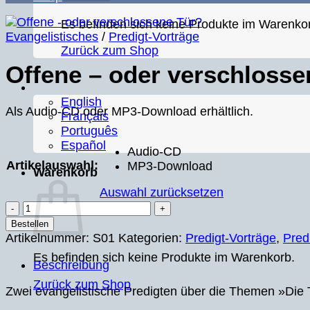
Es befinden sich keine Produkte im Warenko
Evangelistisches
/
Predigt-Vorträge
Zurück zum Shop
Offene – oder verschlosse
English
Als Audio-CD oder MP3-Download erhältlich.
Français
Português
Español
Audio-CD
Artikelauswahl:
MP3-Download
Warenkorb
Auswahl zurücksetzen
Offene
-
Bestellen
oder
Artikelnummer:
S01
Kategorien:
Predigt-Vorträge
,
Pred
verschlossene
Es befinden sich keine Produkte im Warenkorb.
Beschreibung
Tür?
Menge
Zurück zum Shop
Zwei evangelistische Predigten über die Themen »Die T