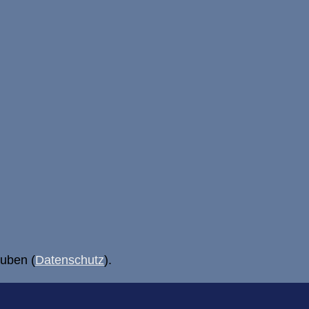
uben (
Datenschutz
).