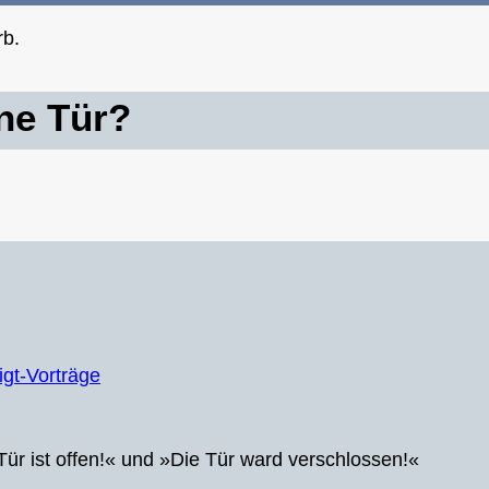
rb.
ne Tür?
igt-Vorträge
ür ist offen!« und »Die Tür ward verschlossen!«