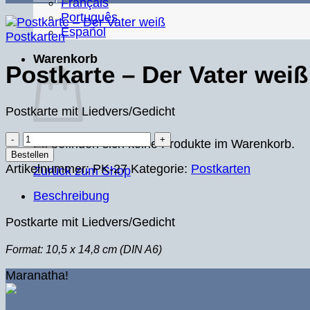
Français
Português
Español
Postkarten
Warenkorb
Postkarte – Der Vater weiß
Postkarte mit Liedvers/Gedicht
Postkarte
Es befinden sich keine Produkte im Warenkorb.
–
Bestellen
Der
Artikelnummer:
PK-27
Kategorie:
Postkarten
Zurück zum Shop
Vater
Beschreibung
weiß
Menge
Postkarte mit Liedvers/Gedicht
Format: 10,5 x 14,8 cm (DIN A6)
Maranatha!