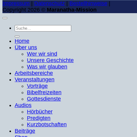
Impressum
|
Datenschutz
|
Bestellhinweise
|
Copyright 2026 ©
Maranatha-Mission
Suche
nach:
Home
Über uns
Wer wir sind
Unsere Geschichte
Was wir glauben
Arbeitsbereiche
Veranstaltungen
Vorträge
Bibelfreizeiten
Gottesdienste
Audios
Hörbücher
Predigten
Kurzbotschaften
Beiträge