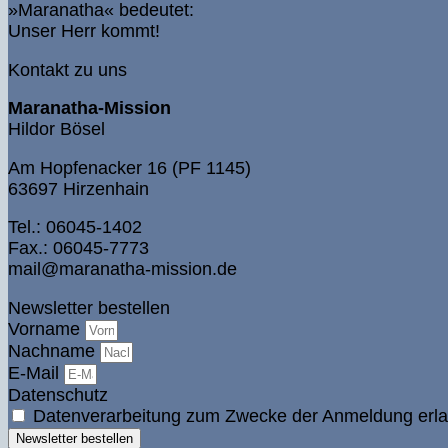
»Maranatha« bedeutet:
Unser Herr kommt!
Kontakt zu uns
Maranatha-Mission
Hildor Bösel
Am Hopfenacker 16 (PF 1145)
63697 Hirzenhain
Tel.: 06045-1402
Fax.: 06045-7773
mail@maranatha-mission.de
Newsletter bestellen
Vorname
Nachname
E-Mail
Datenschutz
Datenverarbeitung zum Zwecke der Anmeldung erla
Newsletter bestellen