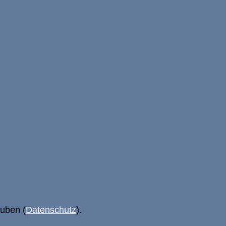
uben (
Datenschutz
).