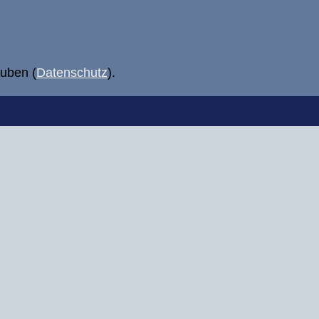
uben (
Datenschutz
).