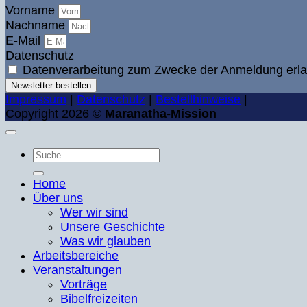
Vorname
Nachname
E-Mail
Datenschutz
Datenverarbeitung zum Zwecke der Anmeldung erla
Newsletter bestellen
Impressum
|
Datenschutz
|
Bestellhinweise
|
Copyright 2026 ©
Maranatha-Mission
Suche
nach:
Home
Über uns
Wer wir sind
Unsere Geschichte
Was wir glauben
Arbeitsbereiche
Veranstaltungen
Vorträge
Bibelfreizeiten