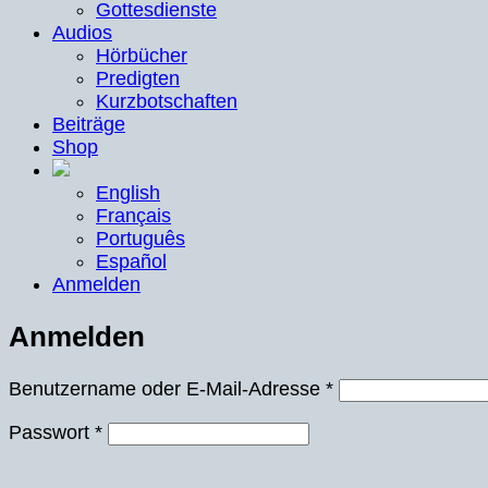
Gottesdienste
Audios
Hörbücher
Predigten
Kurzbotschaften
Beiträge
Shop
English
Français
Português
Español
Anmelden
Anmelden
Erforderlich
Benutzername oder E-Mail-Adresse
*
Erforderlich
Passwort
*