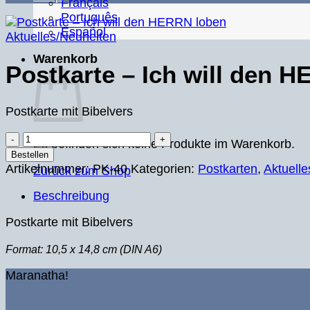
Français
Português
Español
Aktuelles/Neuheiten
Warenkorb
Postkarte – Ich will den 
Postkarte mit Bibelvers
Postkarte
Es befinden sich keine Produkte im Warenkorb.
–
Bestellen
Ich
Artikelnummer:
PK-40
Kategorien:
Postkarten
,
Aktuell
Zurück zum Shop
will
Beschreibung
den
HERRN
Postkarte mit Bibelvers
loben
Menge
Format: 10,5 x 14,8 cm (DIN A6)
Maranatha!