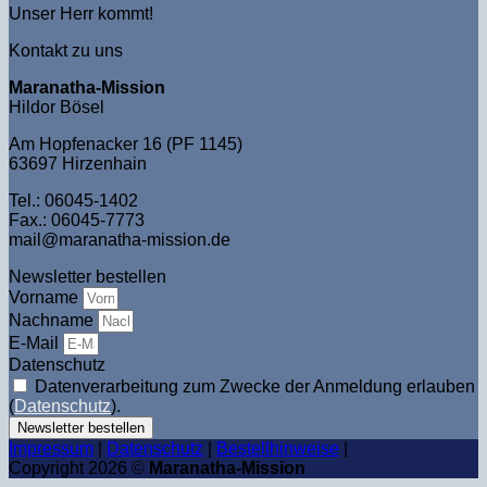
Unser Herr kommt!
Kontakt zu uns
Maranatha-Mission
Hildor Bösel
Am Hopfenacker 16 (PF 1145)
63697 Hirzenhain
Tel.: 06045-1402
Fax.: 06045-7773
mail@maranatha-mission.de
Newsletter bestellen
Vorname
Nachname
E-Mail
Datenschutz
Datenverarbeitung zum Zwecke der Anmeldung erlauben
(
Datenschutz
).
Newsletter bestellen
Impressum
|
Datenschutz
|
Bestellhinweise
|
Copyright 2026 ©
Maranatha-Mission