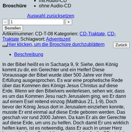
mit Audio-CD
Broschüre
ohne Audio-CD
Auswahl zurücksetzen
Siehe,
dein
Bestellen
König
Artikelnummer:
CD-T-08
Kategorien:
CD-Traktate
,
CD-
kommt
Traktate
Schlagwort:
Adventszeit
zu
Hier klicken, um die Broschüre durchzublättern
Zurück
dir
...!
Beschreibung
Menge
In der Bibel heißt es in Sacharja 9, 9: Siehe, dein König
kommt zu dir, ein Gerechter und ein Helfer! Diese
Voraussage der Bibel wurde über 500 Jahre vor ihrer
Erfüllung ausgesprochen. Es war eine prophetische Rede
über das Kommen des Königs Jesus Christus auf diese
Erde. Wenn wir den Bibelvers weiterlesen, sehen wir, dass
es um das Kommen Jesu nach Jerusalem ging, wo Er dann
auf einem Esel reitend einzog (Matthäus 21, 1-9). Doch
bevor der König Jesus dort in Jerusalem einziehen konnte,
musste Er erst einmal auf diese Erde geboren werden. Das
geschah vor rund 2000 Jahren. Da kam Er als der Gerechte
auf diese Erde, um uns zu helfen. Doch damit Er uns wirklich
helfen kann, ist es notwendig, dass Er auch in unser Herz