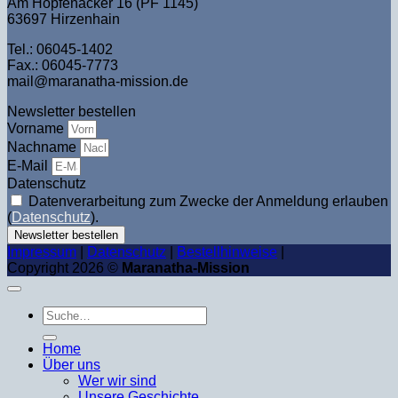
Am Hopfenacker 16 (PF 1145)
63697 Hirzenhain
Tel.: 06045-1402
Fax.: 06045-7773
mail@maranatha-mission.de
Newsletter bestellen
Vorname
Nachname
E-Mail
Datenschutz
Datenverarbeitung zum Zwecke der Anmeldung erlauben
(
Datenschutz
).
Newsletter bestellen
Impressum
|
Datenschutz
|
Bestellhinweise
|
Copyright 2026 ©
Maranatha-Mission
Suche
nach:
Home
Über uns
Wer wir sind
Unsere Geschichte