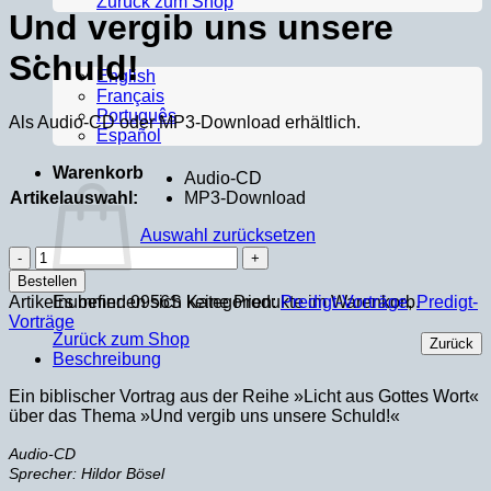
Zurück zum Shop
Und vergib uns unsere
Schuld!
English
Français
Português
Als Audio-CD oder MP3-Download erhältlich.
Español
Warenkorb
Audio-CD
Artikelauswahl:
MP3-Download
Auswahl zurücksetzen
Und
vergib
Bestellen
uns
Artikelnummer:
0956S
Kategorien:
Predigt-Vorträge
,
Predigt-
Es befinden sich keine Produkte im Warenkorb.
unsere
Vorträge
Schuld!
Zurück zum Shop
Zurück
Menge
Beschreibung
Ein biblischer Vortrag aus der Reihe »Licht aus Gottes Wort«
über das Thema »Und vergib uns unsere Schuld!«
Audio-CD
Sprecher: Hildor Bösel