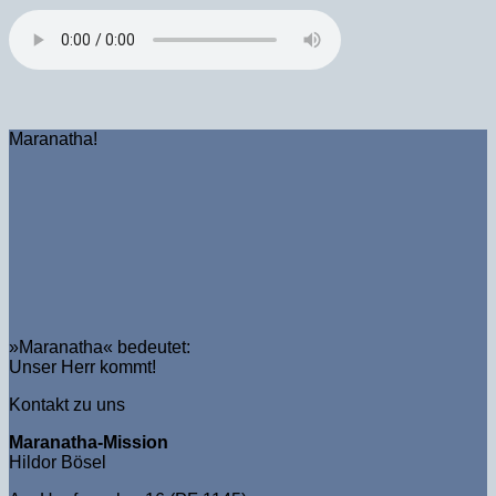
Maranatha!
»Maranatha« bedeutet:
Unser Herr kommt!
Kontakt zu uns
Maranatha-Mission
Hildor Bösel