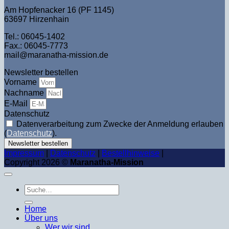
Am Hopfenacker 16 (PF 1145)
63697 Hirzenhain
Tel.: 06045-1402
Fax.: 06045-7773
mail@maranatha-mission.de
Newsletter bestellen
Vorname
Nachname
E-Mail
Datenschutz
Datenverarbeitung zum Zwecke der Anmeldung erlauben
(
Datenschutz
).
Newsletter bestellen
Impressum
|
Datenschutz
|
Bestellhinweise
|
Copyright 2026 ©
Maranatha-Mission
Suche
nach:
Home
Über uns
Wer wir sind