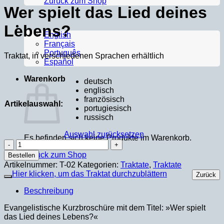
Zurück zum Shop
Wer spielt das Lied deines
Lebens?
English
Français
Português
Traktat, in verschiedenen Sprachen erhältlich
Español
Warenkorb
deutsch
englisch
französisch
Artikelauswahl:
portugiesisch
russisch
Auswahl zurücksetzen
Es befinden sich keine Produkte im Warenkorb.
Wer
spielt
Zurück zum Shop
Bestellen
das
Artikelnummer:
T-02
Kategorien:
Traktate
,
Traktate
Lied
Hier klicken, um das Traktat durchzublättern
Zurück
deines
Lebens?
Beschreibung
Menge
Evangelistische Kurzbroschüre mit dem Titel: »Wer spielt
das Lied deines Lebens?«