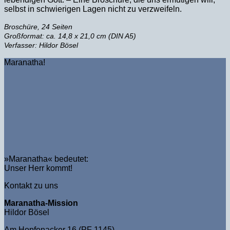
selbst in schwierigen Lagen nicht zu verzweifeln.
Broschüre, 24 Seiten
Großformat: ca. 14,8 x 21,0 cm (DIN A5)
Verfasser: Hildor Bösel
Maranatha!
»Maranatha« bedeutet:
Unser Herr kommt!
Kontakt zu uns
Maranatha-Mission
Hildor Bösel
Am Hopfenacker 16 (PF 1145)