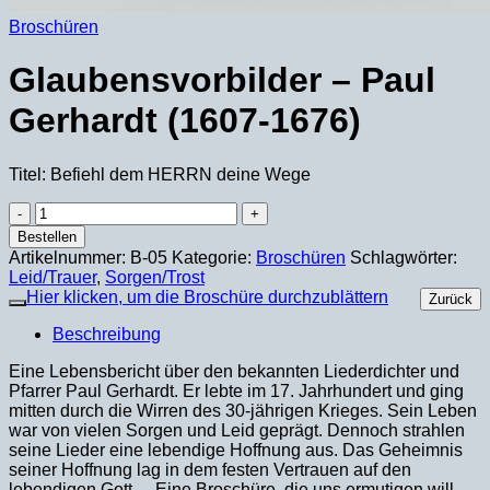
Broschüren
Glaubensvorbilder – Paul
Gerhardt (1607-1676)
Titel: Befiehl dem HERRN deine Wege
Glaubensvorbilder
–
Bestellen
Paul
Artikelnummer:
B-05
Kategorie:
Broschüren
Schlagwörter:
Gerhardt
Leid/Trauer
,
Sorgen/Trost
(1607-
Hier klicken, um die Broschüre durchzublättern
Zurück
1676)
Menge
Beschreibung
Eine Lebensbericht über den bekannten Liederdichter und
Pfarrer Paul Gerhardt. Er lebte im 17. Jahrhundert und ging
mitten durch die Wirren des 30-jährigen Krieges. Sein Leben
war von vielen Sorgen und Leid geprägt. Dennoch strahlen
seine Lieder eine lebendige Hoffnung aus. Das Geheimnis
seiner Hoffnung lag in dem festen Vertrauen auf den
lebendigen Gott. – Eine Broschüre, die uns ermutigen will,