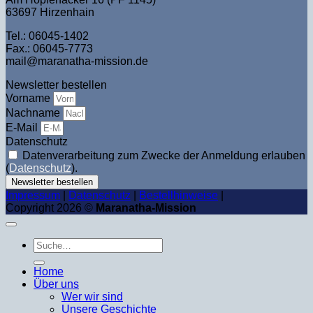
63697 Hirzenhain
Tel.: 06045-1402
Fax.: 06045-7773
mail@maranatha-mission.de
Newsletter bestellen
Vorname
Nachname
E-Mail
Datenschutz
Datenverarbeitung zum Zwecke der Anmeldung erlauben
(
Datenschutz
).
Newsletter bestellen
Impressum
|
Datenschutz
|
Bestellhinweise
|
Copyright 2026 ©
Maranatha-Mission
Suche
nach:
Home
Über uns
Wer wir sind
Unsere Geschichte