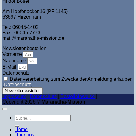
Hildor Bösel
Am Hopfenacker 16 (PF 1145)
63697 Hirzenhain
Tel.: 06045-1402
Fax.: 06045-7773
mail@maranatha-mission.de
Newsletter bestellen
Vorname
Nachname
E-Mail
Datenschutz
Datenverarbeitung zum Zwecke der Anmeldung erlauben
(
Datenschutz
).
Newsletter bestellen
Impressum
|
Datenschutz
|
Bestellhinweise
|
Copyright 2026 ©
Maranatha-Mission
Suche
nach:
Home
Über uns