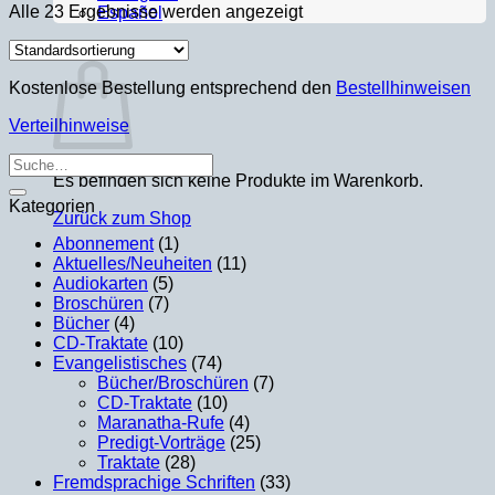
Alle 23 Ergebnisse werden angezeigt
Español
Warenkorb
Kostenlose Bestellung entsprechend den
Bestellhinweisen
Verteilhinweise
Suche
Es befinden sich keine Produkte im Warenkorb.
nach:
Kategorien
Zurück zum Shop
Abonnement
(1)
Aktuelles/Neuheiten
(11)
Audiokarten
(5)
Broschüren
(7)
Bücher
(4)
CD-Traktate
(10)
Evangelistisches
(74)
Bücher/Broschüren
(7)
CD-Traktate
(10)
Maranatha-Rufe
(4)
Predigt-Vorträge
(25)
Traktate
(28)
Fremdsprachige Schriften
(33)