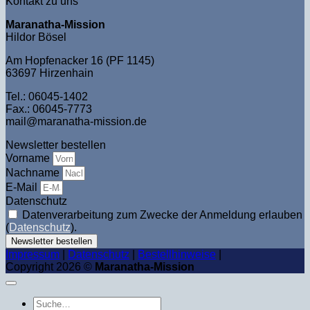
Kontakt zu uns
Maranatha-Mission
Hildor Bösel
Am Hopfenacker 16 (PF 1145)
63697 Hirzenhain
Tel.: 06045-1402
Fax.: 06045-7773
mail@maranatha-mission.de
Newsletter bestellen
Vorname
Nachname
E-Mail
Datenschutz
Datenverarbeitung zum Zwecke der Anmeldung erlauben
(
Datenschutz
).
Newsletter bestellen
Impressum
|
Datenschutz
|
Bestellhinweise
|
Copyright 2026 ©
Maranatha-Mission
Suche