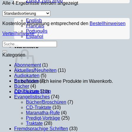
Zurück zum Shop
Alle 4 Ergebnisse werden angezeigt
English
Kostenlose Bestellung entsprechend den
Bestellhinweisen
Français
Português
Verteilhinweise
Español
Suche
Warenkorb
nach:
Kategorien
Abonnement
(1)
Aktuelles/Neuheiten
(11)
Audiokarten
(5)
Broschüren
(7)
Es befinden sich keine Produkte im Warenkorb.
Bücher
(4)
Zurück zum Shop
CD-Traktate
(10)
Evangelistisches
(74)
Bücher/Broschüren
(7)
CD-Traktate
(10)
Maranatha-Rufe
(4)
Predigt-Vorträge
(25)
Traktate
(28)
Fremdsprachige Schriften
(33)