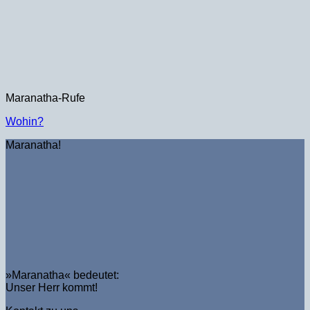
Maranatha-Rufe
Wohin?
Maranatha!
»Maranatha« bedeutet:
Unser Herr kommt!