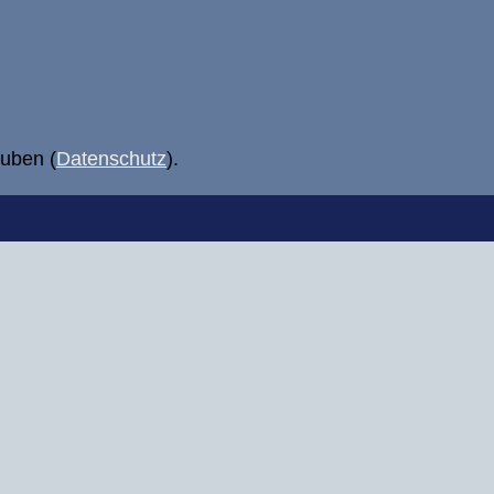
uben (
Datenschutz
).