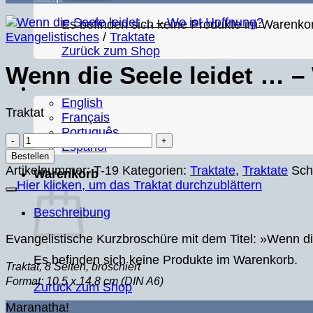
Es befinden sich keine Produkte im Warenko
Evangelistisches
/
Traktate
Zurück zum Shop
Wenn die Seele leidet … –
English
Traktat
Français
Português
Wenn
Español
die
Bestellen
Seele
Artikelnummer:
T-19
Kategorien:
Traktate
,
Traktate
Sch
Warenkorb
leidet
Hier klicken, um das Traktat durchzublättern
...
Beschreibung
–
Wo
Evangelistische Kurzbroschüre mit dem Titel: »Wenn d
ist
Hoffnung?
Es befinden sich keine Produkte im Warenkorb.
Traktat, 8 Seiten, broschiert
Menge
Format: 10,5 x 14,8 cm (DIN A6)
Zurück zum Shop
Maranatha!