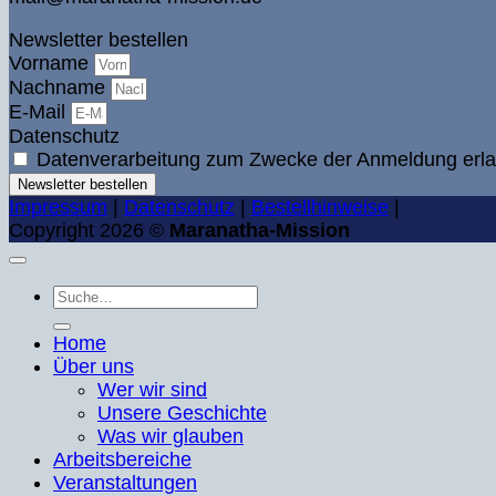
Newsletter bestellen
Vorname
Nachname
E-Mail
Datenschutz
Datenverarbeitung zum Zwecke der Anmeldung erla
Newsletter bestellen
Impressum
|
Datenschutz
|
Bestellhinweise
|
Copyright 2026 ©
Maranatha-Mission
Suche
nach:
Home
Über uns
Wer wir sind
Unsere Geschichte
Was wir glauben
Arbeitsbereiche
Veranstaltungen