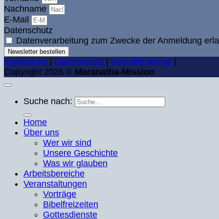
Nachname
E-Mail
Datenschutz
Datenverarbeitung zum Zwecke der Anmeldung erla
Newsletter bestellen
Impressum
|
Datenschutz
|
Bestellhinweise
|
Copyright 2026 ©
Maranatha-Mission
Suche nach:
Home
Über uns
Wer wir sind
Unsere Geschichte
Was wir glauben
Arbeitsbereiche
Veranstaltungen
Vorträge
Bibelfreizeiten
Gottesdienste