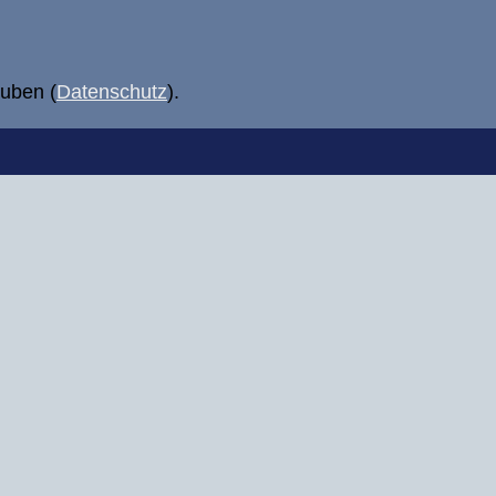
uben (
Datenschutz
).