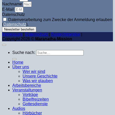
Nachname
E-Mail
Datenschutz
Datenverarbeitung zum Zwecke der Anmeldung erlauben
(
Datenschutz
).
Newsletter bestellen
Impressum
|
Datenschutz
|
Bestellhinweise
|
Copyright 2026 ©
Maranatha-Mission
Suche nach:
Home
Über uns
Wer wir sind
Unsere Geschichte
Was wir glauben
Arbeitsbereiche
Veranstaltungen
Vorträge
Bibelfreizeiten
Gottesdienste
Audios
Hörbücher