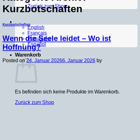
Kurzbotschaften
Zurück zum Shop
Kurzbotschaften
English
Français
Wenn die Seele leidet – Wo ist
Português
Español
Hoffnung?
Warenkorb
Posted on
24. Januar 2026
6. Januar 2026
by
Es befinden sich keine Produkte im Warenkorb.
Zurück zum Shop